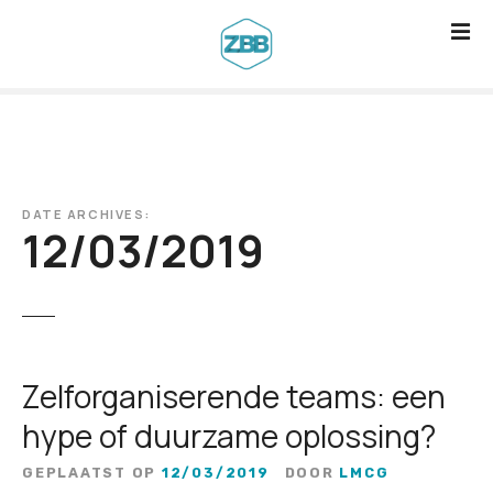
G
a
n
a
a
r
d
DATE ARCHIVES:
e
12/03/2019
i
n
h
o
u
Zelforganiserende teams: een
d
hype of duurzame oplossing?
GEPLAATST OP
12/03/2019
DOOR
LMCG