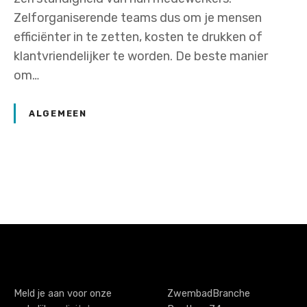
Zelforganiserende teams dus om je mensen
efficiënter in te zetten, kosten te drukken of
klantvriendelijker te worden. De beste manier
om…
ALGEMEEN
P
o
s
t
s
Meld je aan voor onze
ZwembadBranche