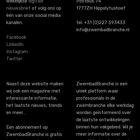
wekelijkse
digitale
Postbus 74
n
nieuwsbrief
of volg ons op
1777ZH Hippolytushoef
a
één van onze social media
kanalen.
tel. +31 (0)227 593433
v
info@zwembadbranche.nl
i
Facebook
LinkedIn
g
Instagram
Twitter
a
t
i
Naast deze website maken
ZwembadBranche is een
wij ook een magazine met
uniek platform waar
o
interessante informatie,
professionals in de
n
het laatste nieuws, trends
zwembranche elke werkdag
en meer…
worden geïnformeerd over
de laatste ontwikkelingen
binnen hun vakgebied. Wil je
Een abonnement op
meer informatie over de
ZwembadBranche is gratis