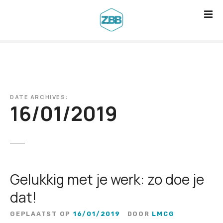
G
a
n
a
a
r
d
DATE ARCHIVES:
e
16/01/2019
i
n
h
o
u
Gelukkig met je werk: zo doe je
d
dat!
GEPLAATST OP
16/01/2019
DOOR
LMCG