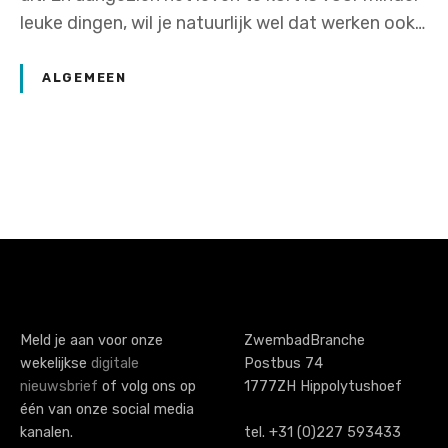
leuke dingen, wil je natuurlijk wel dat werken ook…
ALGEMEEN
P
o
s
t
s
Meld je aan voor onze
ZwembadBranche
wekelijkse
digitale
Postbus 74
n
nieuwsbrief
of volg ons op
1777ZH Hippolytushoef
a
één van onze social media
kanalen.
tel. +31 (0)227 593433