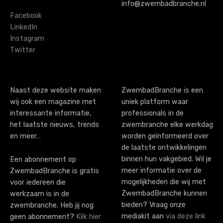
v
info@zwembadbranche.nl
i
Facebook
LinkedIn
g
Instagram
Twitter
a
t
i
Naast deze website maken
ZwembadBranche is een
wij ook een magazine met
uniek platform waar
o
interessante informatie,
professionals in de
n
het laatste nieuws, trends
zwembranche elke werkdag
en meer…
worden geïnformeerd over
de laatste ontwikkelingen
binnen hun vakgebied. Wil je
Een abonnement op
meer informatie over de
ZwembadBranche is gratis
mogelijkheden die wij met
voor iedereen die
ZwembadBranche kunnen
werkzaam is in de
bieden? Vraag onze
zwembranche. Heb jij nog
mediakit aan
via deze link
geen abonnement?
Klik hier