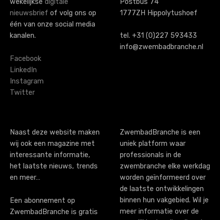
wekelijkse
digitale
Postbus 74
n
nieuwsbrief
of volg ons op
1777ZH Hippolytushoef
a
één van onze social media
kanalen.
tel. +31 (0)227 593433
v
info@zwembadbranche.nl
i
Facebook
LinkedIn
g
Instagram
Twitter
a
t
i
Naast deze website maken
ZwembadBranche is een
wij ook een magazine met
uniek platform waar
o
interessante informatie,
professionals in de
n
het laatste nieuws, trends
zwembranche elke werkdag
en meer…
worden geïnformeerd over
de laatste ontwikkelingen
binnen hun vakgebied. Wil je
Een abonnement op
meer informatie over de
ZwembadBranche is gratis