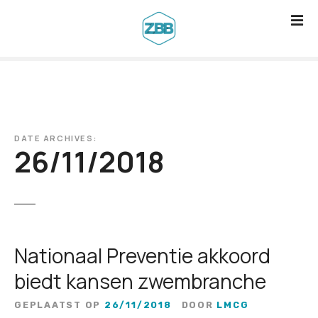
G
a
n
a
a
r
d
DATE ARCHIVES:
e
26/11/2018
i
n
h
o
u
Nationaal Preventie akkoord
d
biedt kansen zwembranche
GEPLAATST OP
26/11/2018
DOOR
LMCG