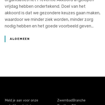
vrijdag hebben ondertekend. Doel van het
akkoord is dat we gezondere keuzes gaan maken,
waardoor we minder ziek worden, minder zorg
nodig hebben en het goede voorbeeld geven…
ALGEMEEN
P
o
s
t
s
Meld je aan voor onze
ZwembadBranche