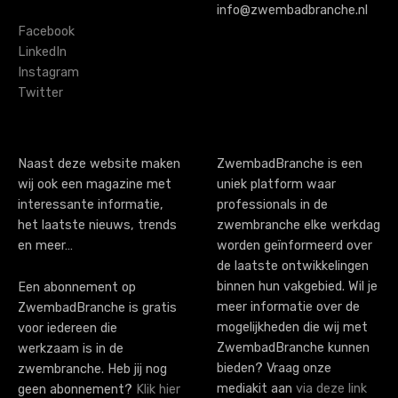
v
info@zwembadbranche.nl
i
Facebook
LinkedIn
g
Instagram
Twitter
a
t
i
Naast deze website maken
ZwembadBranche is een
wij ook een magazine met
uniek platform waar
o
interessante informatie,
professionals in de
n
het laatste nieuws, trends
zwembranche elke werkdag
en meer…
worden geïnformeerd over
de laatste ontwikkelingen
binnen hun vakgebied. Wil je
Een abonnement op
meer informatie over de
ZwembadBranche is gratis
mogelijkheden die wij met
voor iedereen die
ZwembadBranche kunnen
werkzaam is in de
bieden? Vraag onze
zwembranche. Heb jij nog
mediakit aan
via deze link
geen abonnement?
Klik hier