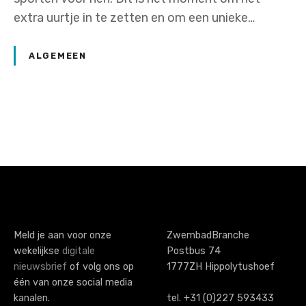
extra uurtje in te zetten en om een unieke…
ALGEMEEN
P
o
s
t
s
Meld je aan voor onze
ZwembadBranche
wekelijkse
digitale
Postbus 74
n
nieuwsbrief
of volg ons op
1777ZH Hippolytushoef
a
één van onze social media
kanalen.
tel. +31 (0)227 593433