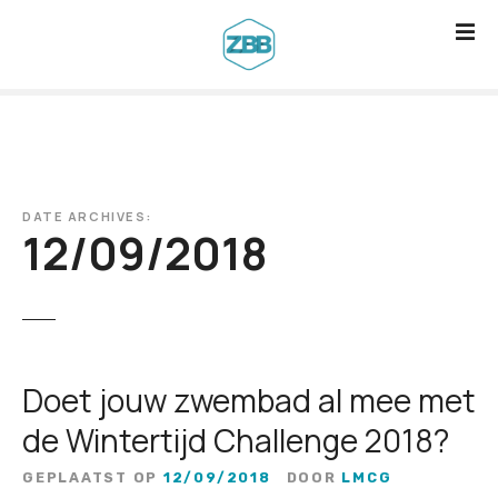
G
a
n
a
a
r
d
DATE ARCHIVES:
e
12/09/2018
i
n
h
o
u
Doet jouw zwembad al mee met
d
de Wintertijd Challenge 2018?
GEPLAATST OP
12/09/2018
DOOR
LMCG