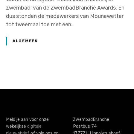
zwembad’ van de ZwembadBranche Awards. En
dus stonden de medewerkers van Mounewetter
tot tweemaal toe met een…
ALGEMEEN
P
o
s
t
s
Meld je aan voor onze
ZwembadBranche
wekelijkse
digitale
Postbus 74
n
nieuwsbrief
of volg ons op
1777ZH Hippolytushoef