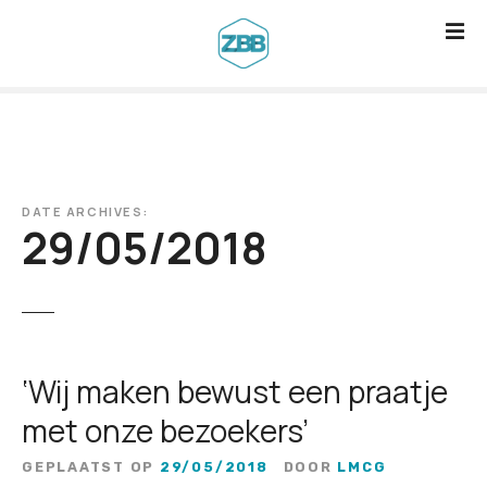
G
a
n
a
a
r
d
DATE ARCHIVES:
e
29/05/2018
i
n
h
o
u
‘Wij maken bewust een praatje
d
met onze bezoekers’
GEPLAATST OP
29/05/2018
DOOR
LMCG