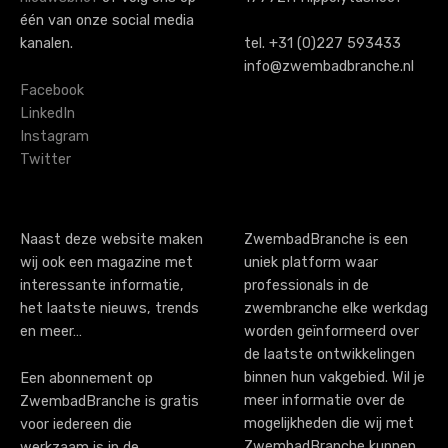
a
één van onze social media
kanalen.
tel. +31 (0)227 593433
v
info@zwembadbranche.nl
i
Facebook
LinkedIn
g
Instagram
Twitter
a
t
i
Naast deze website maken
ZwembadBranche is een
wij ook een magazine met
uniek platform waar
o
interessante informatie,
professionals in de
n
het laatste nieuws, trends
zwembranche elke werkdag
en meer…
worden geïnformeerd over
de laatste ontwikkelingen
binnen hun vakgebied. Wil je
Een abonnement op
meer informatie over de
ZwembadBranche is gratis
mogelijkheden die wij met
voor iedereen die
ZwembadBranche kunnen
werkzaam is in de