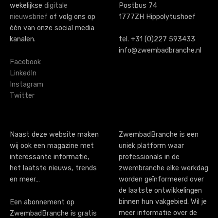
wekelijkse
digitale
Postbus 74
n
nieuwsbrief
of volg ons op
1777ZH Hippolytushoef
a
één van onze social media
kanalen.
tel. +31 (0)227 593433
v
info@zwembadbranche.nl
i
Facebook
LinkedIn
g
Instagram
Twitter
a
t
i
Naast deze website maken
ZwembadBranche is een
wij ook een magazine met
uniek platform waar
o
interessante informatie,
professionals in de
n
het laatste nieuws, trends
zwembranche elke werkdag
en meer…
worden geïnformeerd over
de laatste ontwikkelingen
binnen hun vakgebied. Wil je
Een abonnement op
meer informatie over de
ZwembadBranche is gratis