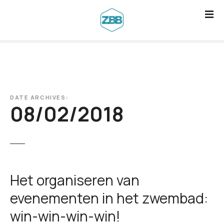
G
a
n
a
a
r
d
DATE ARCHIVES:
e
08/02/2018
i
n
h
o
u
Het organiseren van
d
evenementen in het zwembad:
win-win-win-win!