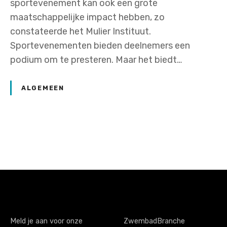
sportevenement kan ook een grote
maatschappelijke impact hebben, zo
constateerde het Mulier Instituut.
Sportevenementen bieden deelnemers een
podium om te presteren. Maar het biedt…
ALGEMEEN
P
o
s
t
s
Meld je aan voor onze
ZwembadBranche