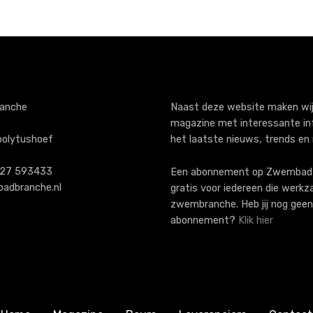
anche
Naast deze website maken wij
magazine met interessante in
polytushoef
het laatste nieuws, trends en
)227 593433
Een abonnement op ZwembadB
adbranche.nl
gratis voor iedereen die werkz
zwembranche. Heb jij nog geen
abonnement?
Klik hier