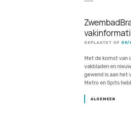
ZwembadBra
vakinformat
GEPLAATST OP
09/
Met de komst van 
vakbladen en nieuws
gewend is aan het v
Metro en Spits hebb
ALGEMEEN