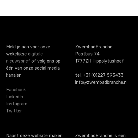
P
o
s
t
s
Meld je aan voor onze
ZwembadBranche
wekelijkse
digitale
Postbus 74
n
nieuwsbrief
of volg ons op
1777ZH Hippolytushoef
a
één van onze social media
kanalen.
tel. +31 (0)227 593433
v
info@zwembadbranche.nl
i
Facebook
LinkedIn
g
Instagram
Twitter
a
t
i
Naast deze website maken
ZwembadBranche is een