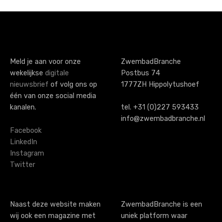
o
s
t
s
Meld je aan voor onze
ZwembadBranche
wekelijkse
digitale
Postbus 74
n
nieuwsbrief
of volg ons op
1777ZH Hippolytushoef
a
één van onze social media
kanalen.
tel. +31 (0)227 593433
v
info@zwembadbranche.nl
i
Facebook
LinkedIn
g
Instagram
Twitter
a
t
i
Naast deze website maken
ZwembadBranche is een
wij ook een magazine met
uniek platform waar