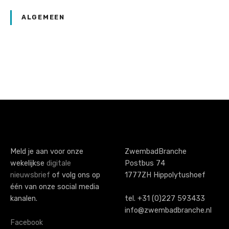
ALGEMEEN
P
o
s
t
s
Meld je aan voor onze
ZwembadBranche
wekelijkse
digitale
Postbus 74
n
nieuwsbrief
of volg ons op
1777ZH Hippolytushoef
a
één van onze social media
kanalen.
tel. +31 (0)227 593433
v
info@zwembadbranche.nl
i
Facebook