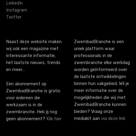
LinkedIn
g
Instagram
Twitter
a
t
i
Naast deze website maken
ZwembadBranche is een
wij ook een magazine met
uniek platform waar
o
interessante informatie,
professionals in de
n
het laatste nieuws, trends
zwembranche elke werkdag
en meer…
worden geïnformeerd over
de laatste ontwikkelingen
binnen hun vakgebied. Wil je
Een abonnement op
meer informatie over de
ZwembadBranche is gratis
mogelijkheden die wij met
voor iedereen die
ZwembadBranche kunnen
werkzaam is in de
bieden? Vraag onze
zwembranche. Heb jij nog
mediakit aan
via deze link
geen abonnement?
Klik hier