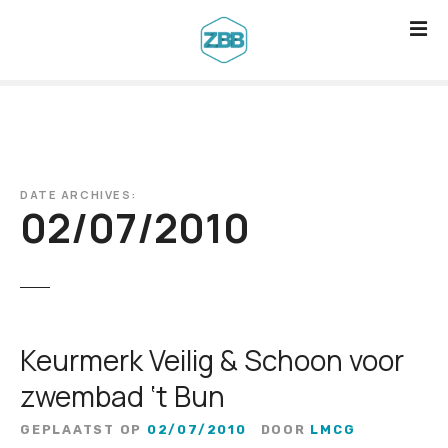
G
a
n
a
a
r
d
DATE ARCHIVES:
e
02/07/2010
i
n
h
o
u
Keurmerk Veilig & Schoon voor
d
zwembad ‘t Bun
GEPLAATST OP
02/07/2010
DOOR
LMCG