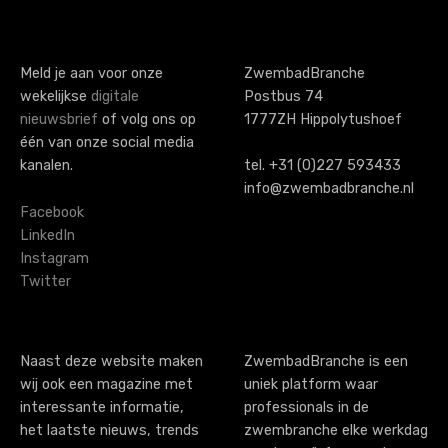
s
t
s
Meld je aan voor onze
ZwembadBranche
wekelijkse
digitale
Postbus 74
n
nieuwsbrief
of volg ons op
1777ZH Hippolytushoef
a
één van onze social media
kanalen.
tel. +31 (0)227 593433
v
info@zwembadbranche.nl
i
Facebook
LinkedIn
g
Instagram
Twitter
a
t
i
Naast deze website maken
ZwembadBranche is een
wij ook een magazine met
uniek platform waar
o
interessante informatie,
professionals in de
n
het laatste nieuws, trends
zwembranche elke werkdag