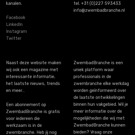
kanalen.
tel. +31 (0)227 593433
v
info@zwembadbranche.nl
i
Facebook
LinkedIn
g
Instagram
Twitter
a
t
i
Naast deze website maken
ZwembadBranche is een
wij ook een magazine met
uniek platform waar
o
interessante informatie,
professionals in de
n
het laatste nieuws, trends
zwembranche elke werkdag
en meer…
worden geïnformeerd over
de laatste ontwikkelingen
binnen hun vakgebied. Wil je
Een abonnement op
meer informatie over de
ZwembadBranche is gratis
mogelijkheden die wij met
voor iedereen die
ZwembadBranche kunnen
werkzaam is in de
bieden? Vraag onze
zwembranche. Heb jij nog