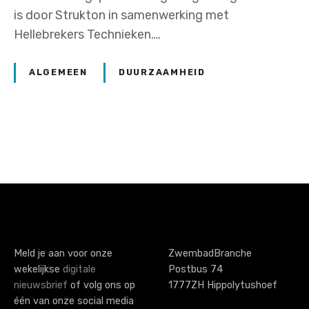
is door Strukton in samenwerking met
Hellebrekers Technieken….
ALGEMEEN
DUURZAAMHEID
P
o
s
t
s
Meld je aan voor onze
ZwembadBranche
wekelijkse
digitale
Postbus 74
n
nieuwsbrief
of volg ons op
1777ZH Hippolytushoef
a
één van onze social media