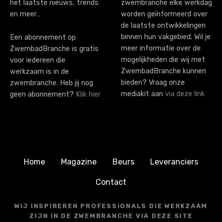
n
het laatste nieuws, trends
zwembranche elke werkdag
en meer…
worden geïnformeerd over
de laatste ontwikkelingen
binnen hun vakgebied. Wil je
Een abonnement op
meer informatie over de
ZwembadBranche is gratis
mogelijkheden die wij met
voor iedereen die
ZwembadBranche kunnen
werkzaam is in de
bieden? Vraag onze
zwembranche. Heb jij nog
mediakit aan
via deze link
geen abonnement?
Klik hier
Home
Magazine
Beurs
Leveranciers
Contact
WIJ INSPIREREN PROFESSIONALS DIE WERKZAAM
ZIJN IN DE ZWEMBRANCHE VIA DEZE SITE