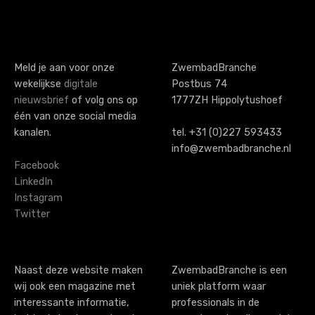
s
t
s
Meld je aan voor onze
ZwembadBranche
wekelijkse
digitale
Postbus 74
n
nieuwsbrief
of volg ons op
1777ZH Hippolytushoef
a
één van onze social media
kanalen.
tel. +31 (0)227 593433
v
info@zwembadbranche.nl
i
Facebook
LinkedIn
g
Instagram
Twitter
a
t
i
Naast deze website maken
ZwembadBranche is een
wij ook een magazine met
uniek platform waar
o
interessante informatie,
professionals in de