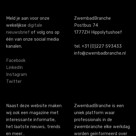
t
s
Meld je aan voor onze
ZwembadBranche
wekelijkse
digitale
Postbus 74
n
nieuwsbrief
of volg ons op
1777ZH Hippolytushoef
a
één van onze social media
kanalen.
tel. +31 (0)227 593433
v
info@zwembadbranche.nl
i
Facebook
LinkedIn
g
Instagram
Twitter
a
t
i
Naast deze website maken
ZwembadBranche is een
wij ook een magazine met
uniek platform waar
o
interessante informatie,
professionals in de
n
het laatste nieuws, trends
zwembranche elke werkdag
en meer…
worden geïnformeerd over