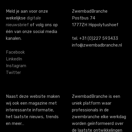
t
s
Meld je aan voor onze
ZwembadBranche
wekelijkse
digitale
Postbus 74
n
nieuwsbrief
of volg ons op
1777ZH Hippolytushoef
a
één van onze social media
kanalen.
tel. +31 (0)227 593433
v
info@zwembadbranche.nl
i
Facebook
LinkedIn
g
Instagram
Twitter
a
t
i
Naast deze website maken
ZwembadBranche is een
wij ook een magazine met
uniek platform waar
o
interessante informatie,
professionals in de
n
het laatste nieuws, trends
zwembranche elke werkdag
en meer…
worden geïnformeerd over
de laatste ontwikkelingen