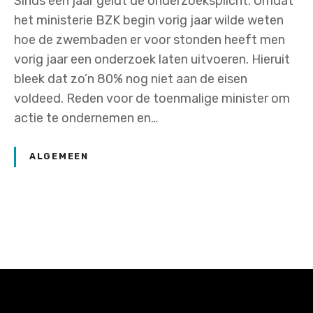
Sinds een jaar geldt de onderzoeksplicht. Omdat
het ministerie BZK begin vorig jaar wilde weten
hoe de zwembaden er voor stonden heeft men
vorig jaar een onderzoek laten uitvoeren. Hieruit
bleek dat zo’n 80% nog niet aan de eisen
voldeed. Reden voor de toenmalige minister om
actie te ondernemen en…
ALGEMEEN
P
o
s