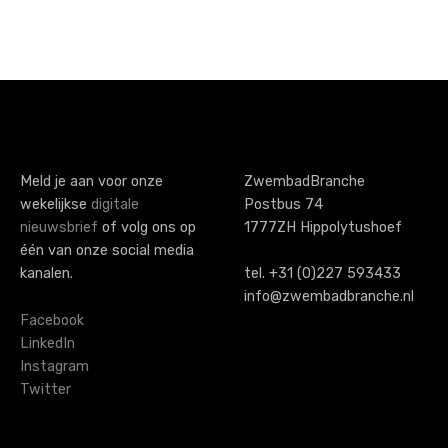
P
o
s
t
s
Meld je aan voor onze
ZwembadBranche
wekelijkse
digitale
Postbus 74
n
nieuwsbrief
of volg ons op
1777ZH Hippolytushoef
a
één van onze social media
kanalen.
tel. +31 (0)227 593433
v
info@zwembadbranche.nl
i
Facebook
LinkedIn
g
Instagram
Twitter
a
t