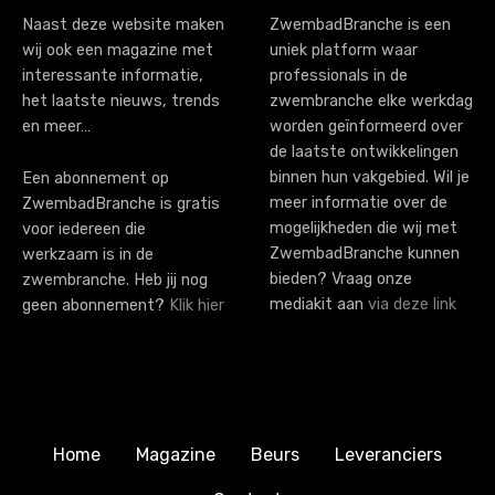
i
Naast deze website maken
ZwembadBranche is een
wij ook een magazine met
uniek platform waar
o
interessante informatie,
professionals in de
n
het laatste nieuws, trends
zwembranche elke werkdag
en meer…
worden geïnformeerd over
de laatste ontwikkelingen
binnen hun vakgebied. Wil je
Een abonnement op
meer informatie over de
ZwembadBranche is gratis
mogelijkheden die wij met
voor iedereen die
ZwembadBranche kunnen
werkzaam is in de
bieden? Vraag onze
zwembranche. Heb jij nog
mediakit aan
via deze link
geen abonnement?
Klik hier
Home
Magazine
Beurs
Leveranciers