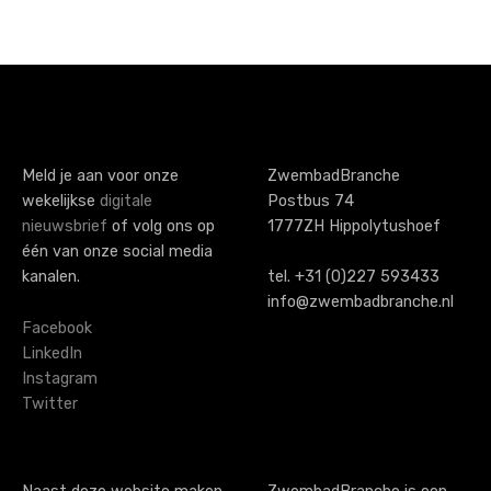
P
o
s
t
s
Meld je aan voor onze
ZwembadBranche
wekelijkse
digitale
Postbus 74
n
nieuwsbrief
of volg ons op
1777ZH Hippolytushoef
a
één van onze social media
kanalen.
tel. +31 (0)227 593433
v
info@zwembadbranche.nl
i
Facebook
LinkedIn
g
Instagram
Twitter
a
t