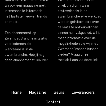
i
Naast deze website maken
ZwembadBranche is een
wij ook een magazine met
uniek platform waar
o
interessante informatie,
professionals in de
n
het laatste nieuws, trends
zwembranche elke werkdag
en meer…
worden geïnformeerd over
de laatste ontwikkelingen
binnen hun vakgebied. Wil je
Een abonnement op
meer informatie over de
ZwembadBranche is gratis
mogelijkheden die wij met
voor iedereen die
ZwembadBranche kunnen
werkzaam is in de
bieden? Vraag onze
zwembranche. Heb jij nog
mediakit aan
via deze link
geen abonnement?
Klik hier
Home
Magazine
Beurs
Leveranciers
Contact