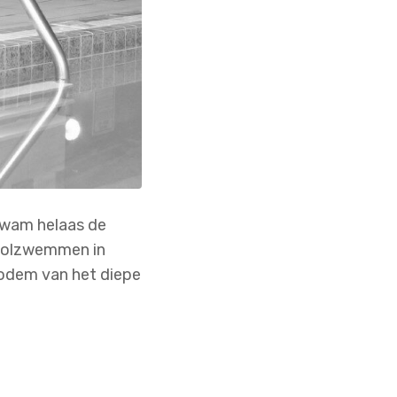
rkwam helaas de
hoolzwemmen in
odem van het diepe