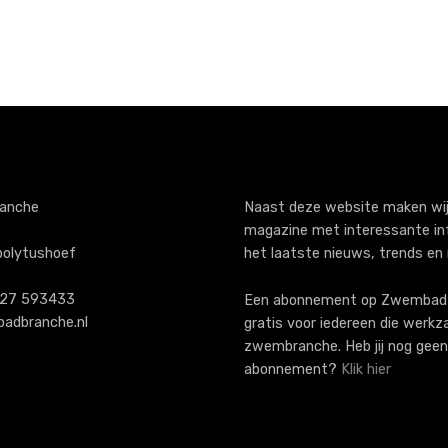
anche
Naast deze website maken wij
magazine met interessante in
polytushoef
het laatste nieuws, trends en
)227 593433
Een abonnement op ZwembadB
adbranche.nl
gratis voor iedereen die werkz
zwembranche. Heb jij nog geen
abonnement?
Klik hier