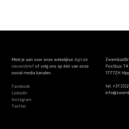
P
o
s
t
s
Meld je aan voor onze wekelijkse
digitale
ZwembadBr
nieuwsbrief
of volg ons op één van onze
Postbus 74
n
social media kanalen.
1777ZH Hip
a
tel. +31 (0
Facebook
v
info@zwemb
LinkedIn
Instagram
i
Twitter
g
a