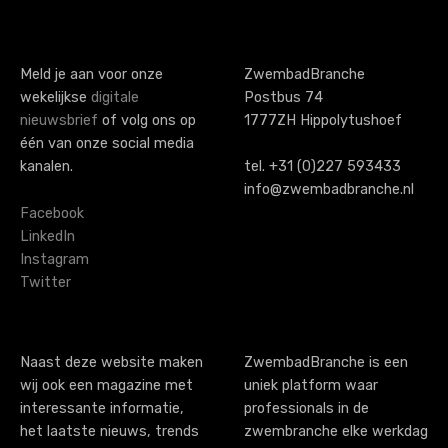
s
t
s
Meld je aan voor onze
ZwembadBranche
wekelijkse
digitale
Postbus 74
n
nieuwsbrief
of volg ons op
1777ZH Hippolytushoef
a
één van onze social media
kanalen.
tel. +31 (0)227 593433
v
info@zwembadbranche.nl
i
Facebook
LinkedIn
g
Instagram
Twitter
a
t
i
Naast deze website maken
ZwembadBranche is een
wij ook een magazine met
uniek platform waar
o
interessante informatie,
professionals in de
n
het laatste nieuws, trends
zwembranche elke werkdag