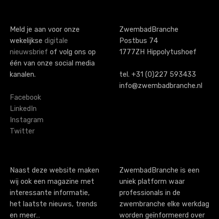
t
s
Meld je aan voor onze
ZwembadBranche
wekelijkse
digitale
Postbus 74
n
nieuwsbrief
of volg ons op
1777ZH Hippolytushoef
a
één van onze social media
kanalen.
tel. +31 (0)227 593433
v
info@zwembadbranche.nl
i
Facebook
LinkedIn
g
Instagram
Twitter
a
t
i
Naast deze website maken
ZwembadBranche is een
wij ook een magazine met
uniek platform waar
o
interessante informatie,
professionals in de
n
het laatste nieuws, trends
zwembranche elke werkdag
en meer…
worden geïnformeerd over