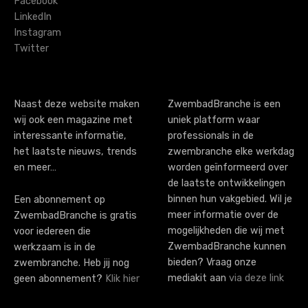
i
Facebook
LinkedIn
g
Instagram
Twitter
a
t
i
Naast deze website maken
ZwembadBranche is een
wij ook een magazine met
uniek platform waar
o
interessante informatie,
professionals in de
n
het laatste nieuws, trends
zwembranche elke werkdag
en meer…
worden geïnformeerd over
de laatste ontwikkelingen
binnen hun vakgebied. Wil je
Een abonnement op
meer informatie over de
ZwembadBranche is gratis
mogelijkheden die wij met
voor iedereen die
ZwembadBranche kunnen
werkzaam is in de
bieden? Vraag onze
zwembranche. Heb jij nog
mediakit aan
via deze link
geen abonnement?
Klik hier