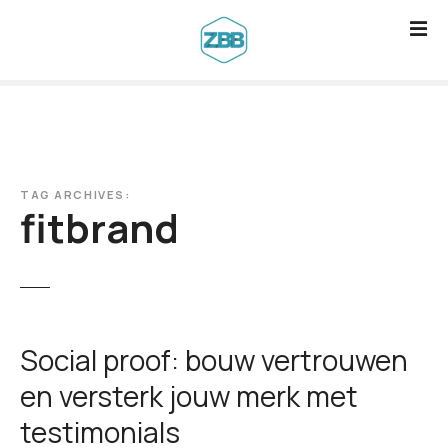
G
a
n
a
a
r
d
TAG ARCHIVES:
e
fitbrand
i
n
h
o
u
Social proof: bouw vertrouwen
d
en versterk jouw merk met
testimonials