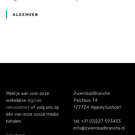
ALGEMEEN
P
o
s
t
s
Meld je aan voor onze
ZwembadBranche
wekelijkse
digitale
Postbus 74
n
nieuwsbrief
of volg ons op
1777ZH Hippolytushoef
a
één van onze social media
kanalen.
tel. +31 (0)227 593433
v
info@zwembadbranche.nl