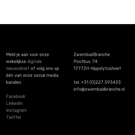
P
o
s
t
s
Meld je aan voor onze
ZwembadBranche
wekelijkse
digitale
Postbus 74
n
nieuwsbrief
of volg ons op
1777ZH Hippolytushoef
a
één van onze social media
kanalen.
tel. +31 (0)227 593433
v
info@zwembadbranche.nl
i
Facebook
LinkedIn
g
Instagram
Twitter
a
t