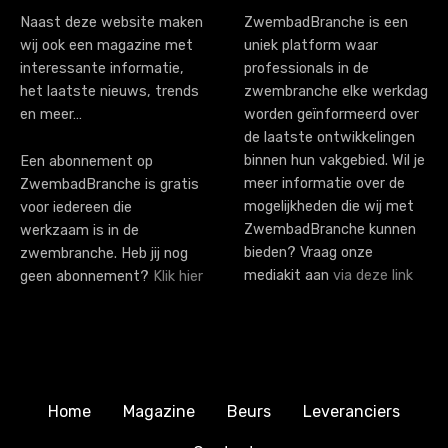
i
Naast deze website maken
ZwembadBranche is een
wij ook een magazine met
uniek platform waar
o
interessante informatie,
professionals in de
n
het laatste nieuws, trends
zwembranche elke werkdag
en meer…
worden geïnformeerd over
de laatste ontwikkelingen
binnen hun vakgebied. Wil je
Een abonnement op
meer informatie over de
ZwembadBranche is gratis
mogelijkheden die wij met
voor iedereen die
ZwembadBranche kunnen
werkzaam is in de
bieden? Vraag onze
zwembranche. Heb jij nog
mediakit aan
via deze link
geen abonnement?
Klik hier
Home
Magazine
Beurs
Leveranciers