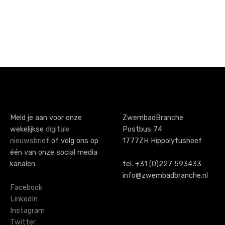
P
o
s
t
s
Meld je aan voor onze
ZwembadBranche
wekelijkse
digitale
Postbus 74
n
nieuwsbrief
of volg ons op
1777ZH Hippolytushoef
a
één van onze social media
kanalen.
tel. +31 (0)227 593433
v
info@zwembadbranche.nl
i
Facebook
LinkedIn
g
Instagram
Twitter