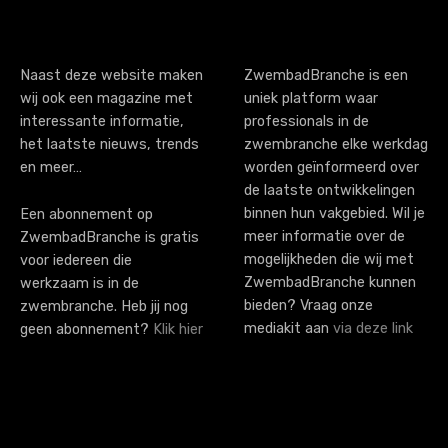
a
t
i
Naast deze website maken
ZwembadBranche is een
wij ook een magazine met
uniek platform waar
o
interessante informatie,
professionals in de
n
het laatste nieuws, trends
zwembranche elke werkdag
en meer…
worden geïnformeerd over
de laatste ontwikkelingen
binnen hun vakgebied. Wil je
Een abonnement op
meer informatie over de
ZwembadBranche is gratis
mogelijkheden die wij met
voor iedereen die
ZwembadBranche kunnen
werkzaam is in de
bieden? Vraag onze
zwembranche. Heb jij nog
mediakit aan
via deze link
geen abonnement?
Klik hier