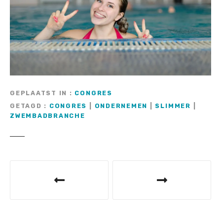
GEPLAATST IN
CONGRES
GETAGD
CONGRES
|
ONDERNEMEN
|
SLIMMER
|
ZWEMBADBRANCHE
B
e
r
i