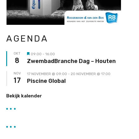
AGENDA
OKT
09:00
-
16:00
Uitgelicht
8
ZwembadBranche Dag – Houten
NOV
17 NOVEMBER @ 09:00
-
20 NOVEMBER @ 17:00
17
Piscine Global
Bekijk kalender