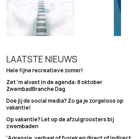
LAATSTE NIEUWS
Hele fijne recreatieve zomer!
Zet 'm alvast in de agenda: 8 oktober
ZwembadBranche Dag
Doe jij de social media? Zo ga je zorgeloos op
vakantie!
Op vakantie? Let op de afzuigroosters bij
zwembaden
‘Agressie, verbaal of fysiek en direct of indirect,