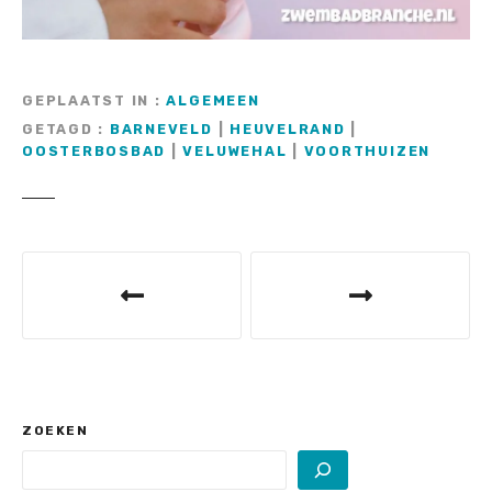
GEPLAATST IN
ALGEMEEN
GETAGD
BARNEVELD
|
HEUVELRAND
|
OOSTERBOSBAD
|
VELUWEHAL
|
VOORTHUIZEN
B
e
r
i
c
ZOEKEN
h