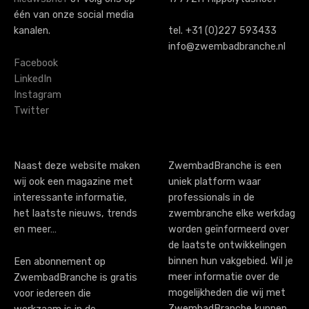
a
één van onze social media
kanalen.
tel. +31 (0)227 593433
v
info@zwembadbranche.nl
i
Facebook
LinkedIn
g
Instagram
Twitter
a
t
i
Naast deze website maken
ZwembadBranche is een
wij ook een magazine met
uniek platform waar
o
interessante informatie,
professionals in de
n
het laatste nieuws, trends
zwembranche elke werkdag
en meer…
worden geïnformeerd over
de laatste ontwikkelingen
binnen hun vakgebied. Wil je
Een abonnement op
meer informatie over de
ZwembadBranche is gratis
mogelijkheden die wij met
voor iedereen die
ZwembadBranche kunnen