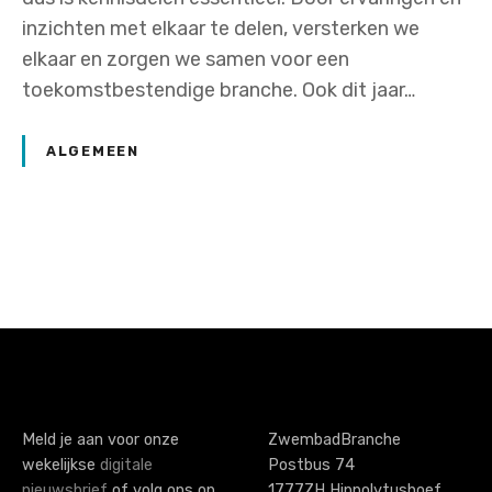
inzichten met elkaar te delen, versterken we
elkaar en zorgen we samen voor een
toekomstbestendige branche. Ook dit jaar…
ALGEMEEN
P
o
s
t
s
Meld je aan voor onze
ZwembadBranche
wekelijkse
digitale
Postbus 74
n
nieuwsbrief
of volg ons op
1777ZH Hippolytushoef