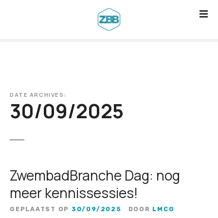
G
a
n
a
a
r
d
DATE ARCHIVES:
e
30/09/2025
i
n
h
o
u
ZwembadBranche Dag: nog
d
meer kennissessies!
GEPLAATST OP
30/09/2025
DOOR
LMCG