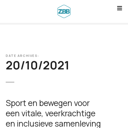
G
a
n
a
a
r
d
DATE ARCHIVES:
e
20/10/2021
i
n
h
o
u
Sport en bewegen voor
d
een vitale, veerkrachtige
en inclusieve samenleving