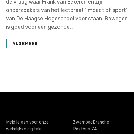
de vraag waar Frank van Eekeren en zijn
onderzoekers van het lectoraat ‘Impact of sport’
van De Haagse Hogeschool voor staan. Bewegen
is goed voor een gezonde…
ALGEMEEN
P
o
s
t
s
Meld je aan voor onze
ZwembadBranche
wekelijkse
digitale
Postbus 74