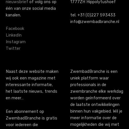
n
nieuwsbrief
of volg ons op
1777ZH Hippolytushoef
a
één van onze social media
kanalen.
tel. +31 (0)227 593433
v
info@zwembadbranche.nl
i
Facebook
LinkedIn
g
Instagram
Twitter
a
t
i
Naast deze website maken
ZwembadBranche is een
wij ook een magazine met
uniek platform waar
o
interessante informatie,
professionals in de
n
het laatste nieuws, trends
zwembranche elke werkdag
en meer…
worden geïnformeerd over
de laatste ontwikkelingen
binnen hun vakgebied. Wil je
Een abonnement op
meer informatie over de
ZwembadBranche is gratis
mogelijkheden die wij met
voor iedereen die