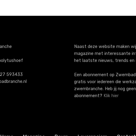
anche
Naast deze website maken wij
magazine met interessante in
polytushoef
het laatste nieuws, trends en
)227 593433
Een abonnement op ZwembadB
adbranche.nl
gratis voor iedereen die werkz
zwembranche. Heb jij nog geen
abonnement?
Klik hier