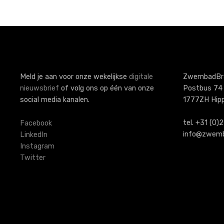
P
o
s
t
s
Meld je aan voor onze wekelijkse
digitale
ZwembadBr
nieuwsbrief
of volg ons op één van onze
Postbus 74
n
social media kanalen.
1777ZH Hip
a
tel. +31 (0
Facebook
v
info@zwemb
LinkedIn
Instagram
i
Twitter
g
a
t
i