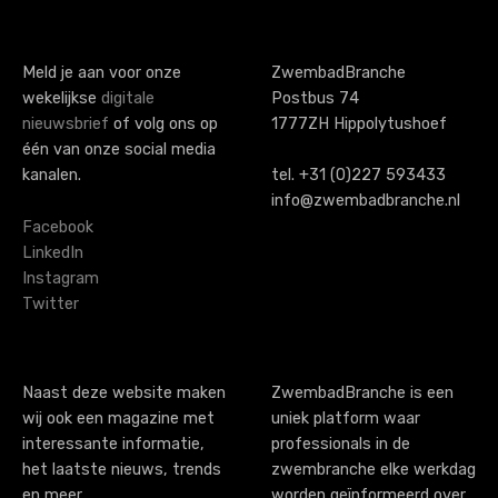
t
s
Meld je aan voor onze
ZwembadBranche
wekelijkse
digitale
Postbus 74
n
nieuwsbrief
of volg ons op
1777ZH Hippolytushoef
a
één van onze social media
kanalen.
tel. +31 (0)227 593433
v
info@zwembadbranche.nl
i
Facebook
LinkedIn
g
Instagram
Twitter
a
t
i
Naast deze website maken
ZwembadBranche is een
wij ook een magazine met
uniek platform waar
o
interessante informatie,
professionals in de
n
het laatste nieuws, trends
zwembranche elke werkdag
en meer…
worden geïnformeerd over