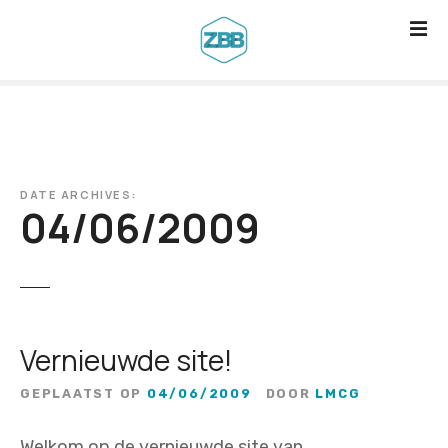
G
a
n
a
a
r
d
DATE ARCHIVES:
e
04/06/2009
i
n
h
o
u
Vernieuwde site!
d
GEPLAATST OP
04/06/2009
DOOR
LMCG
Welkom op de vernieuwde site van