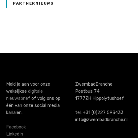
PARTNERNIEUWS
P
o
s
t
s
Meld je aan voor onze
ZwembadBranche
wekelijkse
digitale
Postbus 74
n
nieuwsbrief
of volg ons op
1777ZH Hippolytushoef
a
één van onze social media
kanalen.
tel. +31 (0)227 593433
v
info@zwembadbranche.nl
i
Facebook
LinkedIn