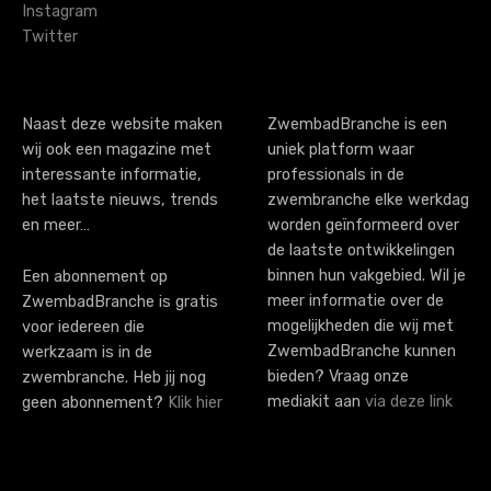
g
Instagram
Twitter
a
t
i
Naast deze website maken
ZwembadBranche is een
wij ook een magazine met
uniek platform waar
o
interessante informatie,
professionals in de
n
het laatste nieuws, trends
zwembranche elke werkdag
en meer…
worden geïnformeerd over
de laatste ontwikkelingen
binnen hun vakgebied. Wil je
Een abonnement op
meer informatie over de
ZwembadBranche is gratis
mogelijkheden die wij met
voor iedereen die
ZwembadBranche kunnen
werkzaam is in de
bieden? Vraag onze
zwembranche. Heb jij nog
mediakit aan
via deze link
geen abonnement?
Klik hier