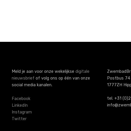
P
o
s
t
s
Meld je aan voor onze wekelijkse
digitale
ZwembadBr
nieuwsbrief
of volg ons op één van onze
Postbus 74
n
social media kanalen.
1777ZH Hip
a
tel. +31 (0
Facebook
v
info@zwemb
LinkedIn
Instagram
i
Twitter
g