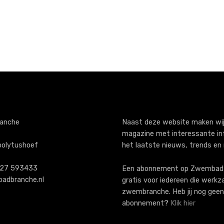
anche
Naast deze website maken wij
magazine met interessante in
polytushoef
het laatste nieuws, trends en
)227 593433
Een abonnement op ZwembadB
adbranche.nl
gratis voor iedereen die werkz
zwembranche. Heb jij nog geen
abonnement?
Klik hier