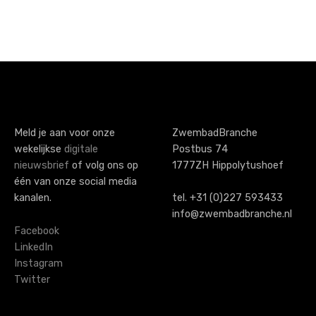
P
o
s
t
s
Meld je aan voor onze
ZwembadBranche
wekelijkse
digitale
Postbus 74
n
nieuwsbrief
of volg ons op
1777ZH Hippolytushoef
a
één van onze social media
kanalen.
tel. +31 (0)227 593433
v
info@zwembadbranche.nl
i
Facebook
LinkedIn
g
Instagram
Twitter
a
t