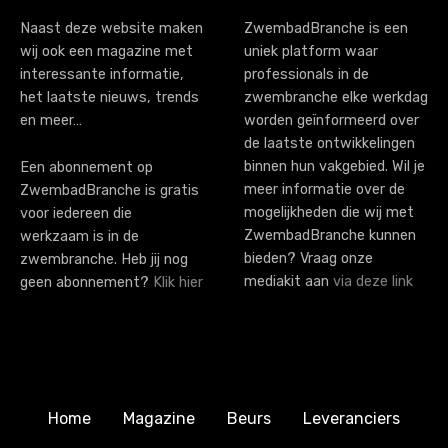
i
Naast deze website maken
ZwembadBranche is een
wij ook een magazine met
uniek platform waar
o
interessante informatie,
professionals in de
n
het laatste nieuws, trends
zwembranche elke werkdag
en meer…
worden geïnformeerd over
de laatste ontwikkelingen
binnen hun vakgebied. Wil je
Een abonnement op
meer informatie over de
ZwembadBranche is gratis
mogelijkheden die wij met
voor iedereen die
ZwembadBranche kunnen
werkzaam is in de
bieden? Vraag onze
zwembranche. Heb jij nog
mediakit aan
via deze link
geen abonnement?
Klik hier
Home
Magazine
Beurs
Leveranciers