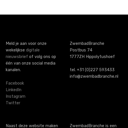
P
o
s
t
s
Meld je aan voor onze
ZwembadBranche
wekelijkse
digitale
Postbus 74
n
nieuwsbrief
of volg ons op
1777ZH Hippolytushoef
a
één van onze social media
kanalen.
tel. +31 (0)227 593433
v
info@zwembadbranche.nl
i
Facebook
LinkedIn
g
Instagram
Twitter
a
t
i
Naast deze website maken
ZwembadBranche is een