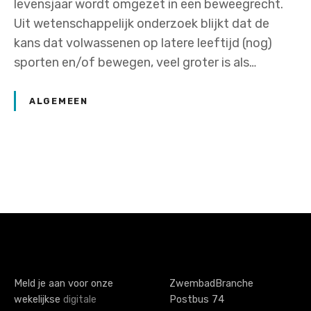
levensjaar wordt omgezet in een beweegrecht.
Uit wetenschappelijk onderzoek blijkt dat de
kans dat volwassenen op latere leeftijd (nog)
sporten en/of bewegen, veel groter is als…
ALGEMEEN
P
o
s
t
s
Meld je aan voor onze
ZwembadBranche
wekelijkse
digitale
Postbus 74