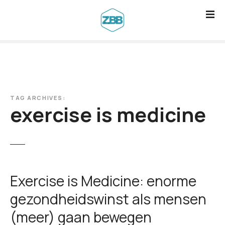
G
a
n
a
a
r
d
TAG ARCHIVES:
e
exercise is medicine
i
n
h
o
u
Exercise is Medicine: enorme
d
gezondheidswinst als mensen
(meer) gaan bewegen