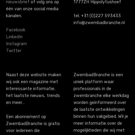
n
nieuwsbrief
of volg ons op
1777ZH Hippolytushoef
a
één van onze social media
kanalen.
tel. +31 (0)227 593433
v
info@zwembadbranche.nl
i
Facebook
LinkedIn
g
Instagram
Twitter
a
t
i
Naast deze website maken
ZwembadBranche is een
wij ook een magazine met
uniek platform waar
o
interessante informatie,
professionals in de
n
het laatste nieuws, trends
zwembranche elke werkdag
en meer…
worden geïnformeerd over
de laatste ontwikkelingen
binnen hun vakgebied. Wil je
Een abonnement op
meer informatie over de
ZwembadBranche is gratis
mogelijkheden die wij met
voor iedereen die