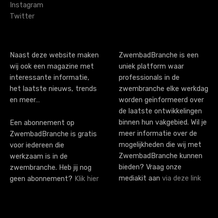
g
Instagram
Twitter
a
t
i
Naast deze website maken
ZwembadBranche is een
wij ook een magazine met
uniek platform waar
o
interessante informatie,
professionals in de
n
het laatste nieuws, trends
zwembranche elke werkdag
en meer…
worden geïnformeerd over
de laatste ontwikkelingen
binnen hun vakgebied. Wil je
Een abonnement op
meer informatie over de
ZwembadBranche is gratis
mogelijkheden die wij met
voor iedereen die
ZwembadBranche kunnen
werkzaam is in de
bieden? Vraag onze
zwembranche. Heb jij nog
mediakit aan
via deze link
geen abonnement?
Klik hier