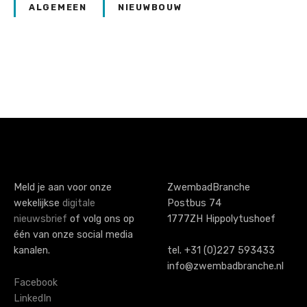
ALGEMEEN
NIEUWBOUW
P
o
s
t
s
Meld je aan voor onze
ZwembadBranche
wekelijkse
digitale
Postbus 74
n
nieuwsbrief
of volg ons op
1777ZH Hippolytushoef
a
één van onze social media
kanalen.
tel. +31 (0)227 593433
v
info@zwembadbranche.nl
i
Facebook
LinkedIn