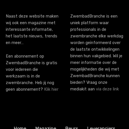
t
i
Naast deze website maken
ZwembadBranche is een
wij ook een magazine met
uniek platform waar
o
interessante informatie,
professionals in de
n
het laatste nieuws, trends
zwembranche elke werkdag
en meer…
worden geïnformeerd over
de laatste ontwikkelingen
binnen hun vakgebied. Wil je
Een abonnement op
meer informatie over de
ZwembadBranche is gratis
mogelijkheden die wij met
voor iedereen die
ZwembadBranche kunnen
werkzaam is in de
bieden? Vraag onze
zwembranche. Heb jij nog
mediakit aan
via deze link
geen abonnement?
Klik hier
Home
Magazine
Beurs
Leveranciers