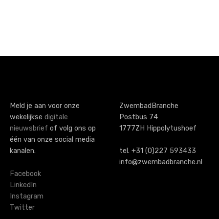
P
o
s
t
s
Meld je aan voor onze
ZwembadBranche
wekelijkse
digitale
Postbus 74
n
nieuwsbrief
of volg ons op
1777ZH Hippolytushoef
a
één van onze social media
kanalen.
tel. +31 (0)227 593433
v
info@zwembadbranche.nl
i
Facebook
LinkedIn
g
Instagram
Twitter
a