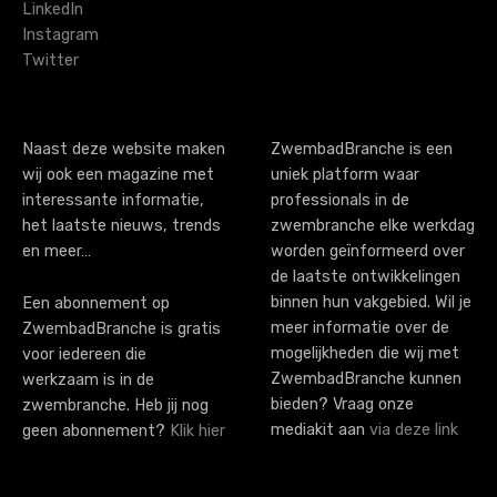
LinkedIn
g
Instagram
Twitter
a
t
i
Naast deze website maken
ZwembadBranche is een
wij ook een magazine met
uniek platform waar
o
interessante informatie,
professionals in de
n
het laatste nieuws, trends
zwembranche elke werkdag
en meer…
worden geïnformeerd over
de laatste ontwikkelingen
binnen hun vakgebied. Wil je
Een abonnement op
meer informatie over de
ZwembadBranche is gratis
mogelijkheden die wij met
voor iedereen die
ZwembadBranche kunnen
werkzaam is in de
bieden? Vraag onze
zwembranche. Heb jij nog
mediakit aan
via deze link
geen abonnement?
Klik hier