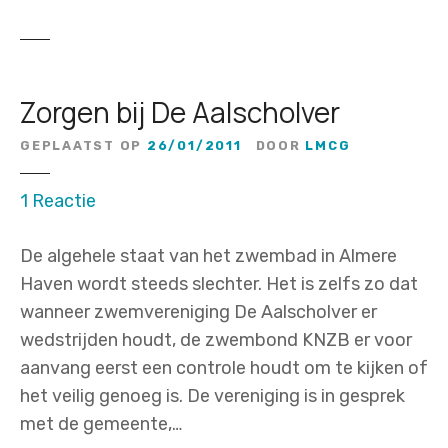
Zorgen bij De Aalscholver
GEPLAATST OP
26/01/2011
DOOR
LMCG
o
1
Reactie
p
De algehele staat van het zwembad in Almere
Z
Haven wordt steeds slechter. Het is zelfs zo dat
o
wanneer zwemvereniging De Aalscholver er
r
wedstrijden houdt, de zwembond KNZB er voor
g
aanvang eerst een controle houdt om te kijken of
e
het veilig genoeg is. De vereniging is in gesprek
n
met de gemeente,…
b