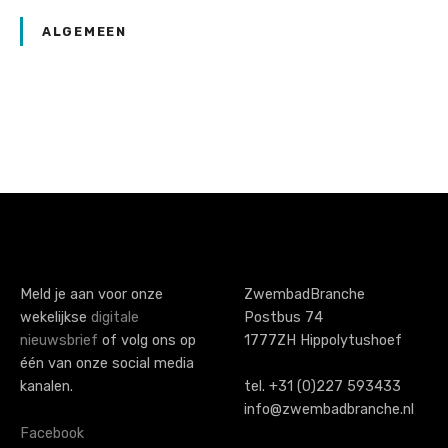
i
j
ALGEMEEN
D
e
A
a
P
l
o
s
s
c
t
h
o
s
Meld je aan voor onze
ZwembadBranche
l
wekelijkse
digitale
Postbus 74
n
v
nieuwsbrief
of volg ons op
1777ZH Hippolytushoef
a
één van onze social media
e
kanalen.
tel. +31 (0)227 593433
r
v
info@zwembadbranche.nl
i
Facebook