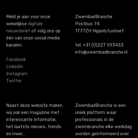
Meld je aan voor onze
ZwembadBranche
wekelijkse
digitale
Postbus 74
nieuwsbrief
of volg ons op
1777ZH Hippolytushoef
één van onze social media
kanalen.
tel. +31 (0)227 593433
info@zwembadbranche.nl
Facebook
LinkedIn
Instagram
Twitter
Naast deze website maken
ZwembadBranche is een
wij ook een magazine met
uniek platform waar
interessante informatie,
professionals in de
het laatste nieuws, trends
zwembranche elke werkdag
en meer…
worden geïnformeerd over