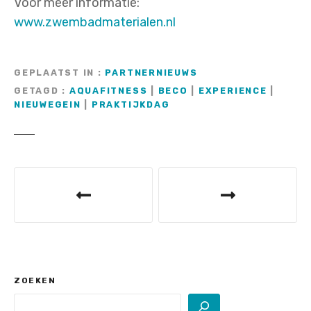
Voor meer informatie:
www.zwembadmaterialen.nl
GEPLAATST IN
PARTNERNIEUWS
GETAGD
AQUAFITNESS
|
BECO
|
EXPERIENCE
|
NIEUWEGEIN
|
PRAKTIJKDAG
B
e
r
i
c
ZOEKEN
h