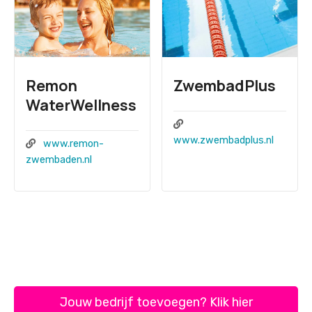
Remon
ZwembadPlus
WaterWellness
www.zwembadplus.nl
www.remon-
zwembaden.nl
P
o
s
Jouw bedrijf toevoegen? Klik hier