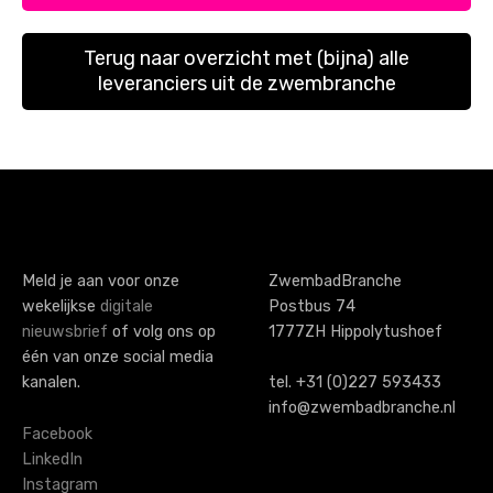
t
Terug naar overzicht met (bijna) alle
s
leveranciers uit de zwembranche
n
a
v
i
g
Meld je aan voor onze
ZwembadBranche
a
wekelijkse
digitale
Postbus 74
nieuwsbrief
of volg ons op
1777ZH Hippolytushoef
t
één van onze social media
i
kanalen.
tel. +31 (0)227 593433
info@zwembadbranche.nl
o
Facebook
n
LinkedIn
Instagram