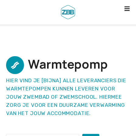
G
a
n
a
a
r
d
Warmtepomp
e
i
n
HIER VIND JE [BIJNA] ALLE LEVERANCIERS DIE
h
WARMTEPOMPEN KUNNEN LEVEREN VOOR
JOUW ZWEMBAD OF ZWEMSCHOOL. HIERMEE
o
ZORG JE VOOR EEN DUURZAME VERWARMING
u
VAN HET JOUW ACCOMMODATIE.
d