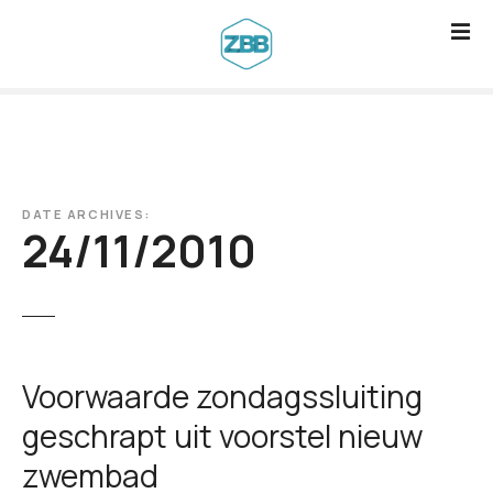
G
a
n
a
a
r
d
DATE ARCHIVES:
e
24/11/2010
i
n
h
o
u
Voorwaarde zondagssluiting
d
geschrapt uit voorstel nieuw
zwembad