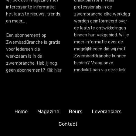
wij ook een magazine met
uniek platform waar
o
interessante informatie,
professionals in de
n
het laatste nieuws, trends
zwembranche elke werkdag
en meer…
worden geïnformeerd over
de laatste ontwikkelingen
binnen hun vakgebied. Wil je
Een abonnement op
meer informatie over de
ZwembadBranche is gratis
mogelijkheden die wij met
voor iedereen die
ZwembadBranche kunnen
werkzaam is in de
bieden? Vraag onze
zwembranche. Heb jij nog
mediakit aan
via deze link
geen abonnement?
Klik hier
Home
Magazine
Beurs
Leveranciers
Contact