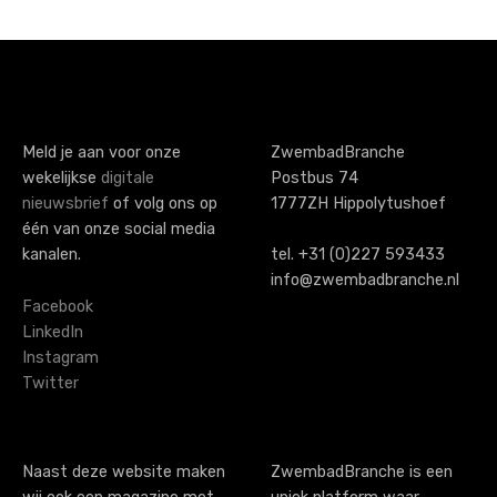
o
s
t
s
Meld je aan voor onze
ZwembadBranche
wekelijkse
digitale
Postbus 74
n
nieuwsbrief
of volg ons op
1777ZH Hippolytushoef
a
één van onze social media
kanalen.
tel. +31 (0)227 593433
v
info@zwembadbranche.nl
i
Facebook
LinkedIn
g
Instagram
Twitter
a
t
i
Naast deze website maken
ZwembadBranche is een