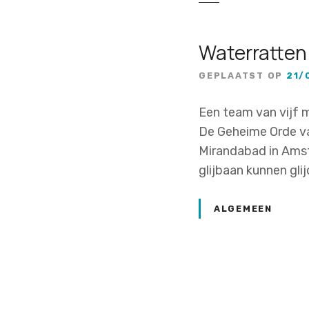
Waterratten
GEPLAATST OP
21/
Een team van vijf 
De Geheime Orde va
Mirandabad in Amst
glijbaan kunnen gli
ALGEMEEN
P