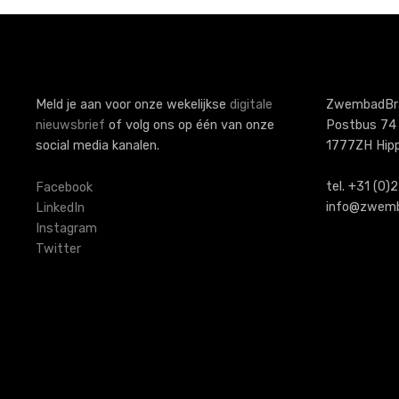
o
s
t
s
Meld je aan voor onze wekelijkse
digitale
ZwembadBr
nieuwsbrief
of volg ons op één van onze
Postbus 74
n
social media kanalen.
1777ZH Hip
a
tel. +31 (0
Facebook
v
info@zwemb
LinkedIn
Instagram
i
Twitter
g
a
t
i
o