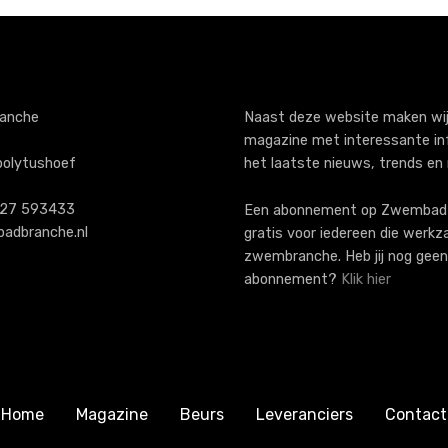
anche
Naast deze website maken wij
magazine met interessante in
polytushoef
het laatste nieuws, trends en
)227 593433
Een abonnement op ZwembadB
adbranche.nl
gratis voor iedereen die werkz
zwembranche. Heb jij nog geen
abonnement?
Klik hier
Home
Magazine
Beurs
Leveranciers
Contact