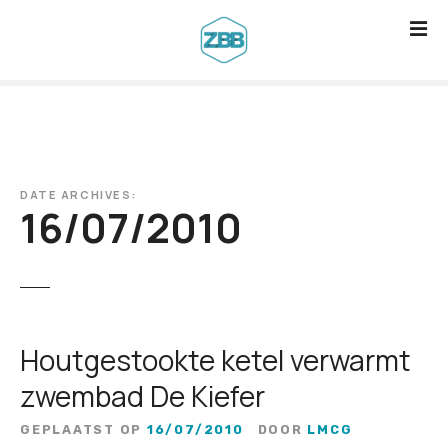
G
a
n
a
a
r
d
DATE ARCHIVES:
e
16/07/2010
i
n
h
o
u
Houtgestookte ketel verwarmt
d
zwembad De Kiefer
GEPLAATST OP
16/07/2010
DOOR
LMCG