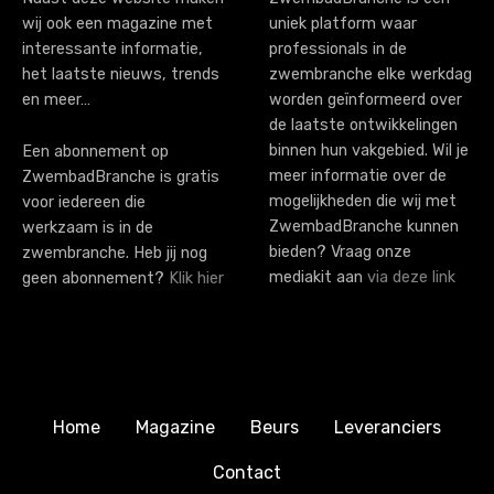
i
m
wij ook een magazine met
uniek platform waar
o
b
interessante informatie,
professionals in de
a
n
het laatste nieuws, trends
zwembranche elke werkdag
d
en meer…
worden geïnformeerd over
de laatste ontwikkelingen
D
binnen hun vakgebied. Wil je
Een abonnement op
e
meer informatie over de
ZwembadBranche is gratis
K
mogelijkheden die wij met
voor iedereen die
i
ZwembadBranche kunnen
werkzaam is in de
bieden? Vraag onze
zwembranche. Heb jij nog
e
mediakit aan
via deze link
geen abonnement?
Klik hier
f
e
r
Home
Magazine
Beurs
Leveranciers
Contact