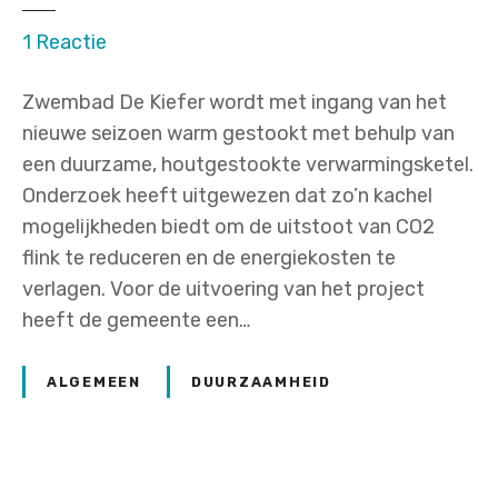
o
1
Reactie
p
Zwembad De Kiefer wordt met ingang van het
H
nieuwe seizoen warm gestookt met behulp van
o
een duurzame, houtgestookte verwarmingsketel.
u
Onderzoek heeft uitgewezen dat zo’n kachel
t
mogelijkheden biedt om de uitstoot van CO2
g
flink te reduceren en de energiekosten te
e
verlagen. Voor de uitvoering van het project
s
heeft de gemeente een…
t
o
o
ALGEMEEN
DUURZAAMHEID
k
t
e