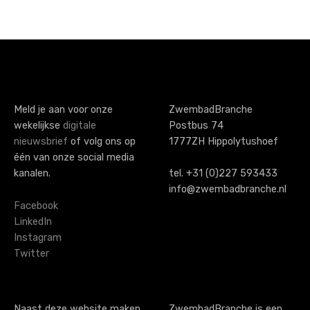
k
P
e
o
t
s
e
t
l
v
s
Meld je aan voor onze
ZwembadBranche
e
wekelijkse
digitale
Postbus 74
n
r
nieuwsbrief
of volg ons op
1777ZH Hippolytushoef
a
één van onze social media
w
kanalen.
tel. +31 (0)227 593433
a
v
info@zwembadbranche.nl
r
i
Facebook
m
LinkedIn
g
t
Instagram
Twitter
a
z
w
t
e
Naast deze website maken
ZwembadBranche is een