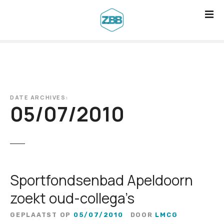
G
a
n
a
a
r
d
DATE ARCHIVES:
e
05/07/2010
i
n
h
o
u
Sportfondsenbad Apeldoorn
d
zoekt oud-collega’s
GEPLAATST OP
05/07/2010
DOOR
LMCG