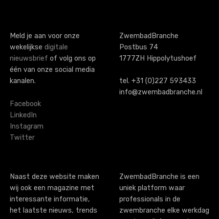
s
t
s
Meld je aan voor onze
ZwembadBranche
wekelijkse
digitale
Postbus 74
n
nieuwsbrief
of volg ons op
1777ZH Hippolytushoef
a
één van onze social media
kanalen.
tel. +31 (0)227 593433
v
info@zwembadbranche.nl
i
Facebook
LinkedIn
g
Instagram
Twitter
a
t
i
Naast deze website maken
ZwembadBranche is een
wij ook een magazine met
uniek platform waar
o
interessante informatie,
professionals in de
n
het laatste nieuws, trends
zwembranche elke werkdag