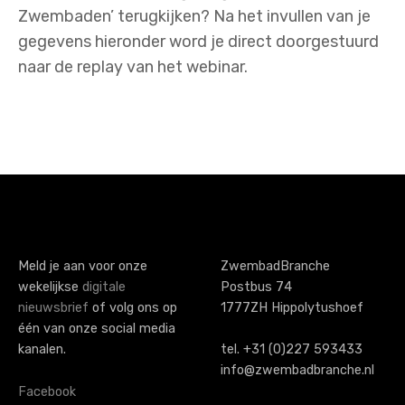
Zwembaden’ terugkijken? Na het invullen van je
gegevens hieronder word je direct doorgestuurd
naar de replay van het webinar.
Meld je aan voor onze
ZwembadBranche
wekelijkse
digitale
Postbus 74
nieuwsbrief
of volg ons op
1777ZH Hippolytushoef
één van onze social media
kanalen.
tel. +31 (0)227 593433
info@zwembadbranche.nl
Facebook