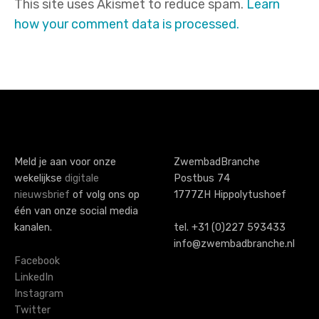
This site uses Akismet to reduce spam.
Learn
how your comment data is processed.
Meld je aan voor onze
ZwembadBranche
wekelijkse
digitale
Postbus 74
nieuwsbrief
of volg ons op
1777ZH Hippolytushoef
één van onze social media
kanalen.
tel. +31 (0)227 593433
info@zwembadbranche.nl
Facebook
LinkedIn
Instagram
Twitter