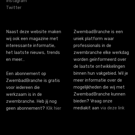
g
Instagram
Twitter
a
t
i
Naast deze website maken
ZwembadBranche is een
wij ook een magazine met
uniek platform waar
o
interessante informatie,
professionals in de
n
het laatste nieuws, trends
zwembranche elke werkdag
en meer…
worden geïnformeerd over
de laatste ontwikkelingen
binnen hun vakgebied. Wil je
Een abonnement op
meer informatie over de
ZwembadBranche is gratis
mogelijkheden die wij met
voor iedereen die
ZwembadBranche kunnen
werkzaam is in de
bieden? Vraag onze
zwembranche. Heb jij nog
mediakit aan
via deze link
geen abonnement?
Klik hier