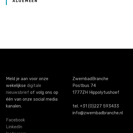
ALGEMEEN
P
o
s
t
s
Meld je aan voor onze
ZwembadBranche
wekelijkse
digitale
Postbus 74
n
nieuwsbrief
of volg ons op
1777ZH Hippolytushoef
a
één van onze social media
kanalen.
tel. +31 (0)227 593433
v
info@zwembadbranche.nl
i
Facebook
LinkedIn