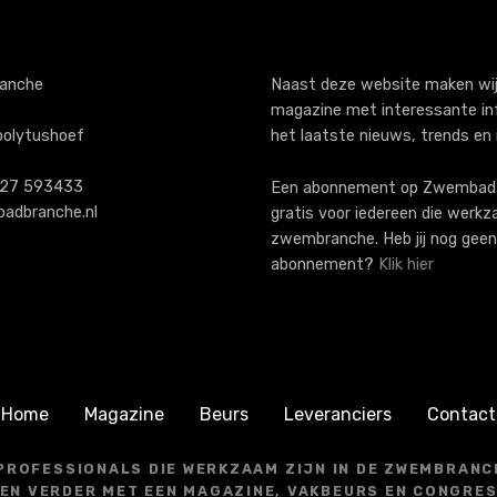
anche
Naast deze website maken wij
magazine met interessante in
polytushoef
het laatste nieuws, trends en
)227 593433
Een abonnement op ZwembadB
adbranche.nl
gratis voor iedereen die werkz
zwembranche. Heb jij nog geen
abonnement?
Klik hier
Home
Magazine
Beurs
Leveranciers
Contact
 PROFESSIONALS DIE WERKZAAM ZIJN IN DE ZWEMBRANCH
EN VERDER MET EEN MAGAZINE, VAKBEURS EN CONGRE