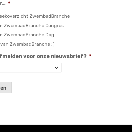
or…
*
weekoverzicht ZwembadBranche
om ZwembadBranche Congres
om ZwembadBranche Dag
n van ZwembadBranche :(
 afmelden voor onze nieuwsbrief?
*