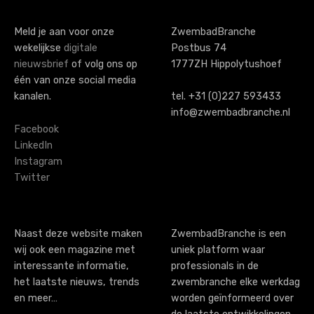
t
s
Meld je aan voor onze
ZwembadBranche
wekelijkse
digitale
Postbus 74
n
nieuwsbrief
of volg ons op
1777ZH Hippolytushoef
a
één van onze social media
kanalen.
tel. +31 (0)227 593433
v
info@zwembadbranche.nl
i
Facebook
LinkedIn
g
Instagram
Twitter
a
t
i
Naast deze website maken
ZwembadBranche is een
wij ook een magazine met
uniek platform waar
o
interessante informatie,
professionals in de
n
het laatste nieuws, trends
zwembranche elke werkdag
en meer…
worden geïnformeerd over