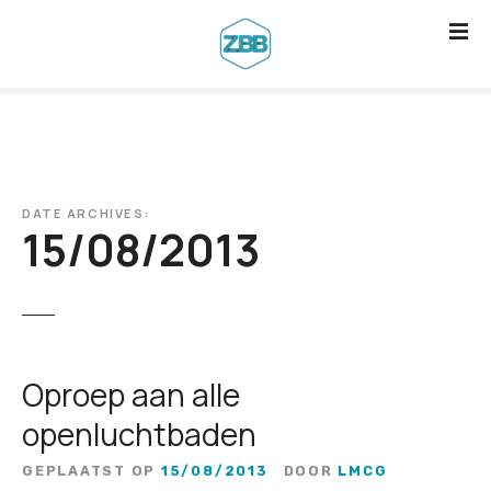
G
a
n
a
a
r
d
DATE ARCHIVES:
e
15/08/2013
i
n
h
o
u
Oproep aan alle
d
openluchtbaden
GEPLAATST OP
15/08/2013
DOOR
LMCG